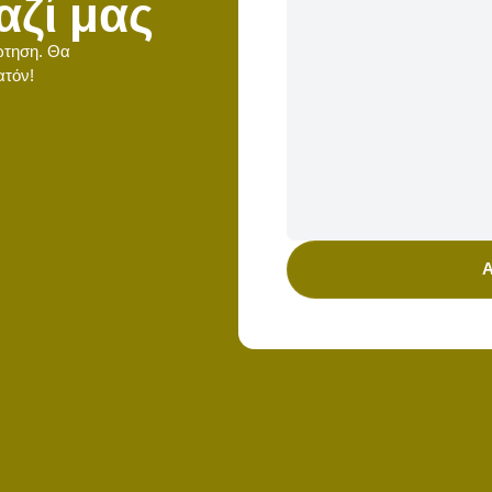
αζί μας
ώτηση. Θα
ατόν!
Α